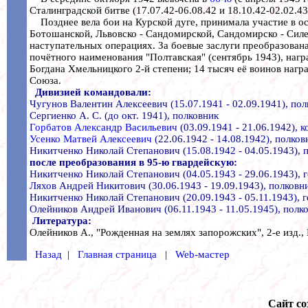
Сталинградской битве (17.07.42-06.08.42 и 18.10.42-02.02.43
Позднее вела бои на Курской дуге, принимала участие в о
Ботошанской, Львовско - Сандомирской, Сандомирско - Силе
наступательных операциях. За боевые заслуги преобразован
почётного наименования "Полтавская" (сентябрь 1943), наг
Богдана Хмельницкого 2-й степени; 14 тысяч её воинов наг
Союза.
Дивизией командовали:
Чугунов Валентин Алексеевич (15.07.1941 - 02.09.1941), по
Сергиенко А. С. (до окт. 1941), полковник
Горбатов Александр Васильевич
(03.09.1941 - 21.06.1942), 
Усенко Матвей Алексеевич
(22.06.1942 - 14.08.1942), полков
Никитченко Николай Степанович (15.08.1942 - 04.05.1943), п
после преобразования в 95-ю гвардейскую:
Никитченко Николай Степанович (04.05.1943 - 29.06.1943), 
Ляхов Андрей Никитович (30.06.1943 - 19.09.1943), полковн
Никитченко Николай Степанович (20.09.1943 - 05.11.1943), 
Олейников Андрей Иванович (06.11.1943 - 11.05.1945), полко
Литература:
Олейников А., "Рожденная на землях запорожских", 2-е изд., 
Назад
|
Главная страница
|
Web-мастер
Сайт со