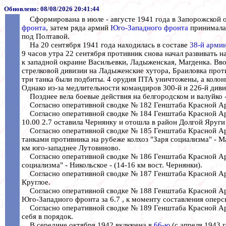
Обновлено:
08/08/2026 20:41:44
Сформирована в июле - августе 1941 года в Запорожской об
фронта
, затем ряда армий
Юго-Западного фронта
принимала 
под Полтавой.
На 20 сентября 1941 года находилась в составе
38-й арми
9 часов утра 22 сентября противник снова начал развивать 
к западной окраине Васильевки, Ладыженская, Магденка. Вво
стрелковой дивизии на Ладыженские хутора, Браиловка про
три танка были подбиты. 4 орудия ПТА уничтожены, а колонн
Однако из-за медлительности командиров 300-й и 226-й диви
Позднее вела боевые действия на белгородском и валуйко 
Согласно оперативной сводке № 182 Генштаба Красной Арми
Согласно оперативной сводке № 184 Генштаба Красной Арми
10.00 2.7 оставила Чернянку и отошла в район Долгой Яруги 
Согласно оперативной сводке № 185 Генштаба Красной Арми
танками противника на рубеже колхоз "Заря социализма" - Мал
км юго-западнее Лутовиново.
Согласно оперативной сводке № 186 Генштаба Красной Арми
социализма" - Никольское - (14-16 км вост. Чернянки).
Согласно оперативной сводке № 187 Генштаба Красной Армии
Круглое.
Согласно оперативной сводке № 188 Генштаба Красной Арм
Юго-Западного фронта за 6.7 , к моменту составления оперсв
Согласно оперативной сводке № 189 Генштаба Красной Армии
себя в порядок.
В середине октября 1942 включена в
66-ю
(с апреля 1943 