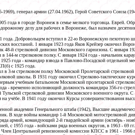
-1969), генерал армии (27.04.1962), Герой Советского Союза (1
05 года в городе Воронеж в семье мелкого торговца. Еврей. Об
-дорожному делу для рабочих в Воронеже, был назначен десятн
 года. Добровольцем вступил в 22-ю Воронежскую пехотную шко
нских восстаний. 1 января 1923 года Яков Крейзер окончил Вор
к 48-й стрелковой дивизии Московского гарнизона. С января 19
 в 144-м стрелковом полку. С января 1924 года - начальник кар
 1925 года - командир взвода в Павлово-Посадской отдельной мес
П(б) с 1925 года.
л в 3-м стрелковом полку Московской Пролетарской стрелковой 
 полковой школы. В 1931 году окончил Стрелково-тактические к
первым учебным батальоном Московской пролетарской стрелково
 года - временно исполняющий должность командира 356-го стре
Тульской стрелковой дивизии Московского военного округа. С а
ем на учёбе. В 1941 году окончил Курсы усовершенствования вы
ной академии Генерального штаба (1942), Высшие академически
вник. В ходе войны командир 1-й Московской мотострелковой д
 ряда армий, командующий 2-й гвардейской армии (октябрь - ноябр
ей, с 1955 года - войсками ряда военных округов, в 1963 - 69 гг
лен Центральной ревизионной комиссии КПСС в 1961 - 1966 гг.