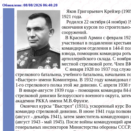
Обновлено:
08/08/2026 06:40:20
Яков Григорьевич Крейзер (1905
1921 года.
Родился 22 октября (4 ноября) 19
окончания курсов по строительно
сооружений.
В Красной Армии с февраля 1921
участвовал в подавлении крестья
командиром отделения в 144-й пол
взвода, помощник командира роты
артиллерийского склада. С ноября
местной стрелковой роте. Член ВК
С января 1928 по 1937 год служи
стрелкового батальона, учебного батальона, начальник
«Выстрел» имени Коминтерна. В 1932 году командовал 
1-го стрелкового полка этой же дивизии. С апреля 1938
В январе-августе 1939 года – помощник командира 84-й 
стрелковой дивизии Белорусского военного округа, зат
академии РККА имени М.В.Фрунзе.
Окончил курсы "Выстрел" (1931), ускоренный курс Воен
командир стрелковой дивизии. В июне 1941 года полко
(август - декабрь 1941), затем заместитель командующих
(август 1943 - май 1945). После войны командующий арми
генеральных инспекторов Министерства обороны СССР. Ч