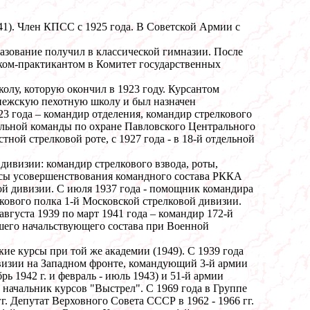
941). Член КПСС с 1925 года. В Советской Армии с
разование получил в классической гимназии. После
иком-практикантом в Комитет государственных
лу, которую окончил в 1923 году. Курсантом
онежскую пехотную школу и был назначен
23 года – командир отделения, командир стрелкового
аульной команды по охране Павловского Центрального
тной стрелковой роте, с 1927 года - в 18-й отдельной
дивизии: командир стрелкового взвода, роты,
урсы усовершенствования командного состава РККА
й дивизии. С июля 1937 года - помощник командира
лкового полка 1-й Московской стрелковой дивизии.
вгуста 1939 по март 1941 года – командир 172-й
сшего начальствующего состава при Военной
е курсы при той же академии (1949). С 1939 года
ивизии на Западном фронте, командующий 3-й армии
ь 1942 г. и февраль - июль 1943) и 51-й армии
. начальник курсов "Выстрел". С 1969 года в Группе
 Депутат Верховного Совета СССР в 1962 - 1966 гг.