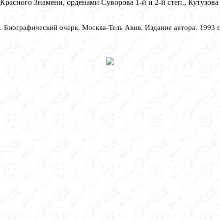
расного Знамени, орденами Суворова 1-й и 2-й степ., Кутузова
 Биографический очерк. Москва-Тель Авив. Издание автора. 1993 г