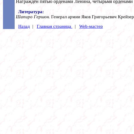
Награждён пятью орденами Ленина, четырьмя орденами К
Литература:
Шапиро Гершон.
Генерал армии Яков Григорьевич Крейзер.
Назад
|
Главная страница
|
Web-мастер