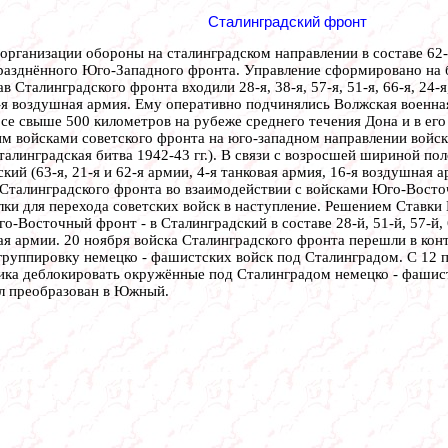
Сталинградский фронт
ганизации обороны на сталинградском направлении в составе 62-й,
разднённого Юго-Западного фронта. Управление сформировано на 
 Сталинградского фронта входили 28-я, 38-я, 57-я, 51-я, 66-я, 24-я
16-я воздушная армия. Ему оперативно подчинялись Волжская военн
осе свыше 500 километров на рубеже среднего течения Дона и в ег
м войсками советского фронта на юго-западном направлении войск
алинградская битва 1942-43 гг.). В связи с возросшей шириной по
ский (63-я, 21-я и 62-я армии, 4-я танковая армия, 16-я воздушна
Сталинградского фронта во взаимодействии с войсками Юго-Восто
лки для перехода советских войск в наступление. Решением Ставки
о-Восточный фронт - в Сталинградский в составе 28-й, 51-й, 57-й
кая армии. 20 ноября войска Сталинградского фронта перешли в кон
руппировку немецко - фашистских войск под Сталинградом. С 12 п
ника деблокировать окружённые под Сталинградом немецко - фашис
ыл преобразован в Южный.