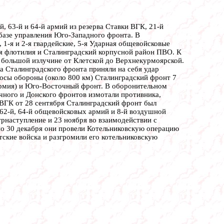
 63-й и 64-й армий из резерва Ставки ВГК, 21-й
базе управления Юго-Западного фронта. В
, 1-я и 2-я гвардейские, 5-я Ударная общевойсковые
ая флотилия и Сталинградский корпусной район ПВО. К
о большой излучине от Клетской до Верхнекурмоярской.
а Сталинградского фронта приняли на себя удар
лосы обороны (около 800 км) Сталинградский фронт 7
я армия) и Юго-Восточный фронт. В оборонительном
чного и Донского фронтов измотали противника,
 ВГК от 28 сентября Сталинградский фронт был
, 62-й, 64-й общевойсковых армий и 8-й воздушной
трнаступление и 23 ноября во взаимодействии с
о 30 декабря они провели Котельниковскую операцию
тские войска и разгромили его котельниковскую