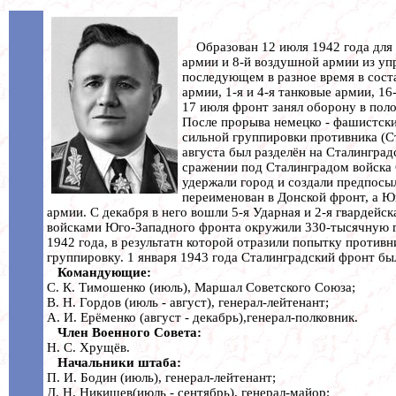
Образован 12 июля 1942 года для ор
армии и 8-й воздушной армии из уп
последующем в разное время в состав
армии, 1-я и 4-я танковые армии, 
17 июля фронт занял оборону в пол
После прорыва немецко - фашистски
сильной группировки противника (Ст
августа был разделён на Сталинград
сражении под Сталинградом войска 
удержали город и создали предпосы
переименован в Донской фронт, а Юг
армии. С декабря в него вошли 5-я Ударная и 2-я гвардейс
войсками Юго-Западного фронта окружили 330-тысячную г
1942 года, в результатн которой отразили попытку против
группировку. 1 января 1943 года Сталинградский фронт б
Командующие:
С. К. Тимошенко (июль), Маршал Советского Союза;
В. Н. Гордов (июль - август), генерал-лейтенант;
А. И. Ерёменко (август - декабрь),генерал-полковник.
Член Военного Совета:
Н. С. Хрущёв.
Начальники штаба:
П. И. Бодин (июль), генерал-лейтенант;
Д. Н. Никишев(июль - сентябрь), генерал-майор;