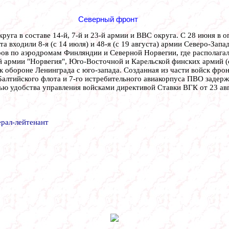
Северный фронт
уга в составе 14-й, 7-й и 23-й армии и ВВС округа. С 28 июня в 
 входили 8-я (с 14 июля) и 48-я (с 19 августа) армии Северо-Зап
ов по аэродромам Финляндии и Северной Норвегии, где располагал
й армии "Норвегия", Юго-Восточной и Карельской финских армий (о
к обороне Ленинграда с юго-запада. Созданная из части войск фро
алтийского флота и 7-го истребительного авиакорпуса ПВО задерж
лью удобства управления войсками директивой Ставки ВГК от 23 ав
ерал-лейтенант