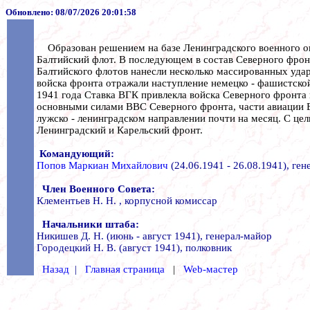
Обновлено:
08/07/2026 20:01:58
Образован решением на базе Ленинградского военного окр
Балтийский флот. В последующем в состав Северного фронта
Балтийского флотов нанесли несколько массированных удар
войска фронта отражали наступление немецко - фашистско
1941 года Ставка ВГК привлекла войска Северного фронта 
основными силами ВВС Северного фронта, части авиации Б
лужско - ленинградском направлении почти на месяц. С це
Ленинградский и Карельский фронт.
Командующий:
Попов Маркиан Михайлович
(24.06.1941 - 26.08.1941), ген
Член Военного Совета:
Клементьев Н. Н. , корпусной комиссар
Начальники штаба:
Никишев Д. Н. (июнь - август 1941), генерал-майор
Городецкий Н. В. (август 1941), полковник
Назад
|
Главная страница
|
Web-мастер