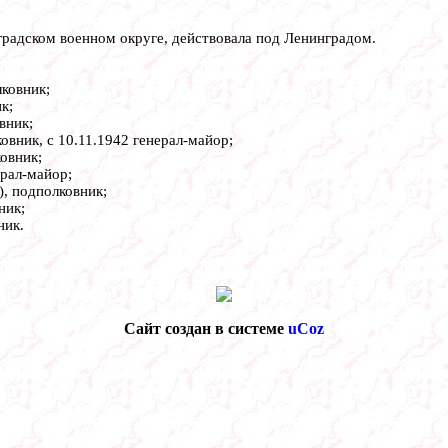
радском военном округе, действовала под Ленинградом.
лковник;
к;
вник;
овник, с 10.11.1942 генерал-майор;
овник;
ерал-майор;
), подполковник;
ник;
ник.
Сайт создан в системе
uCoz