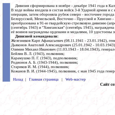
Дивизия сформирована в ноябре - декабре 1941 года в Кали
В ходе войны входила в состав войск 3-й Ударной армии и с
операции, затем обороняла рубеж северо - восточнее города
Белорусской, Мемельской, Восточно - Прусской и Хингано -
преобразована в 91-ю гвардейскую стрелковую дивизию (ап
(сентябрь 1943) и "Хинганская" (сентябрь 1945), награжден
её воинов награждены орденами и медалями, 10 удостоены з
Дивизией командовали:
Железников Карп Афанасьевич (08.11.1941 - 23.01.1942), ген
Дьяконов Анатолий Александрович (25.01.1942 - 10.03.1943),
Озимин Михаил Иванович (11.03.1943 - 18.04.1943), генерал
Бейлин В. Л. (1943), полковник;
Карамушко П. Г. (1943), подполковник;
Родионов А. Б. (1943-1944), полковник;
Стариков И. М. (1944), полковник;
Кожанов В. И. (1944-1945), полковник, с мая 1945 года гене
Назад
|
Главная страница
|
Web-мастер
Сайт со