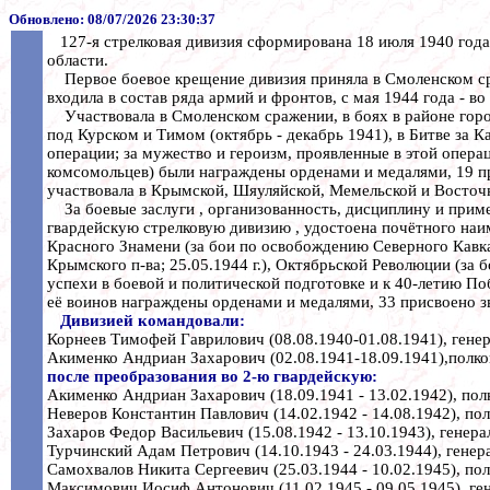
Обновлено:
08/07/2026 23:30:37
127-я стрелковая дивизия сформирована 18 июля 1940 года
области.
Первое боевое крещение дивизия приняла в Смоленском сраж
входила в состав ряда армий и фронтов, с мая 1944 года - в
Участвовала в Смоленском сражении, в боях в районе город
под Курском и Тимом (октябрь - декабрь 1941), в Битве за К
операции; за мужество и героизм, проявленные в этой операци
комсомольцев) были награждены орденами и медалями, 19 пр
участвовала в Крымской, Шяуляйской, Мемельской и Восточ
За боевые заслуги , организованность, дисциплину и приме
гвардейскую стрелковую дивизию , удостоена почётного наи
Красного Знамени (за бои по освобождению Северного Кавказ
Крымского п-ва; 25.05.1944 г.), Октябрьской Революции (за
успехи в боевой и политической подготовке и к 40-летию По
её воинов награждены орденами и медалями, 33 присвоено з
Дивизией командовали:
Корнеев Тимофей Гаврилович (08.08.1940-01.08.1941), гене
Акименко Андриан Захарович (02.08.1941-18.09.1941),полк
после преобразования во 2-ю гвардейскую:
Акименко Андриан Захарович (18.09.1941 - 13.02.1942), пол
Неверов Константин Павлович (14.02.1942 - 14.08.1942), по
Захаров Федор Васильевич (15.08.1942 - 13.10.1943), генер
Турчинский Адам Петрович (14.10.1943 - 24.03.1944), генер
Самохвалов Никита Сергеевич (25.03.1944 - 10.02.1945), пол
Максимович Иосиф Антонович (11.02.1945 - 09.05.1945), ге