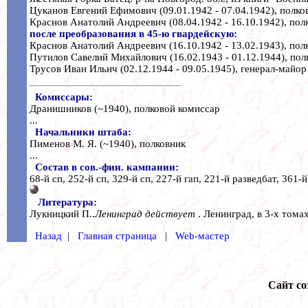
Цуканов Евгений Ефимович (09.01.1942 - 07.04.1942), полко
Краснов Анатолий Андреевич (08.04.1942 - 16.10.1942), пол
после преобразования в 45-ю гвардейскую:
Краснов Анатолий Андреевич (16.10.1942 - 13.02.1943), полк
Путилов Савелий Михайлович (16.02.1943 - 01.12.1944), полк
Трусов Иван Ильич (02.12.1944 - 09.05.1945), генерал-майор
Комиссары:
Дранишников (~1940), полковой комиссар
...
Начальники штаба:
Пименов М. Я. (~1940), полковник
...
Состав в сов.-фин. кампании:
68-й сп, 252-й сп, 329-й сп, 227-й гап, 221-й разведбат, 361-й 
Литература:
Лукницкий П..
Ленинград действует
. Ленинград, в 3-х томах
Назад
|
Главная страница
|
Web-мастер
Сайт со