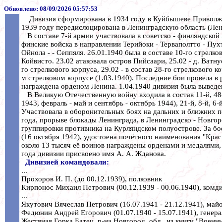
Обновлено:
08/09/2026 05:57:53
Дивизия сформирована в 1934 году в Куйбышеве Приволжског
1939 году передислоцирована в Ленинградскую область (ЛенВ
В составе 7-й армии участвовала в советско - финляндской 
финские войска в направлении Терийоки - Терваполтто - Пух
Ойнола - - Сеппяля. 26.01.1940 была в составе 10-го стрелко
Койвисто. 23.02 атаковала остров Пийсаари, 25.02 - д. Ватн
го стрелкового корпуса, 29.02 - в состав 28-го стрелкового к
м стрелковом корпусе (1.03.1940). Последние бои провела в 
награждена орденом Ленина. 1.04.1940 дивизия была выведе
В Великую Отечественную войну входила в состав 11-й, 48-й ,
1943, февраль - май и сентябрь - октябрь 1944), 21-й, 8-й, 
Участвовала в оборонительных боях на дальних и ближних п
года, прорыве блокады Ленинграда, в Ленинградско - Новго
группировки противника на Курляндском полуострове. За бо
(16 октября 1942), удостоена почётного наименования "Крас
около 13 тысяч её воинов награждены орденами и медалями,
года дивизии присвоено имя А. А. Жданова.
Дивизией командовали:
...
Прохоров И. П. (до 00.12.1939), полковник
Кирпонос Михаил Петрович (00.12.1939 - 00.06.1940), комди
...
Якутович Вячеслав Петрович (16.07.1941 - 21.12.1941), майо
Федюнин Андрей Егорович (01.07.1940 - 15.07.1941), генера
Жестяная Горка Батец. р-на Новгород. обл., из книги "Военны