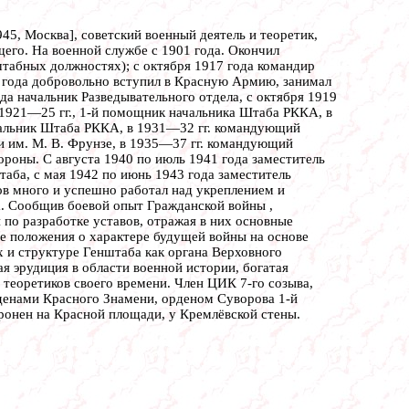
1945, Москва], советский военный деятель и теоретик,
щего. На военной службе с 1901 года. Окончил
штабных должностях); с октября 1917 года командир
18 года добровольно вступил в Красную Армию, занимал
а начальник Разведывательного отдела, с октября 1919
 1921—25 гг., 1-й помощник начальника Штаба РККА, в
ачальник Штаба РККА, в 1931—32 гг. командующий
и им. М. В. Фрунзе, в 1935—37 гг. командующий
ороны. С августа 1940 по июль 1941 года заместитель
аба, с мая 1942 по июнь 1943 года заместитель
в много и успешно работал над укреплением и
а. Сообщив боевой опыт Гражданской войны ,
по разработке уставов, отражая в них основные
е положения о характере будущей войны на основе
х и структуре Генштаба как органа Верховного
 эрудиция в области военной истории, богатая
теоретиков своего времени. Член ЦИК 7-го созыва,
рденами Красного Знамени, орденом Суворова 1-й
онен на Красной площади, у Кремлёвской стены.