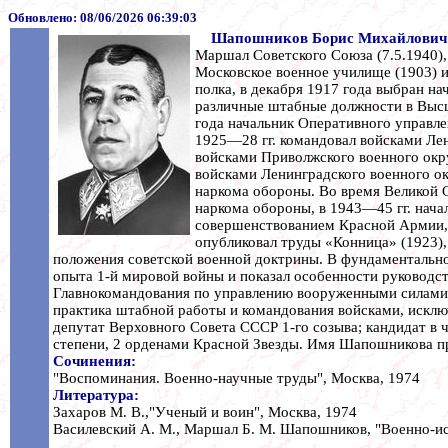
Обновлено:
08/06/2026 06:39:03
Шапошников Борис Михайлович
Маршал Советского Союза (7.5.1940),
Московское военное училище (1903) и
полка, в декабря 1917 года выбран н
различные штабные должности в Высш
года начальник Оперативного управл
1925—28 гг. командовал войсками Ле
войсками Приволжского военного окру
войсками Ленинградского военного ок
наркома обороны. Во время Великой О
наркома обороны, в 1943—45 гг. нач
совершенствованием Красной Армии, 
опубликовал труды «Конница» (1923),
положения советской военной доктрины. В фундаментальн
опыта 1-й мировой войны и показал особенности руководст
Главнокомандования по управлению вооруженными силами. 
практика штабной работы и командования войсками, исклю
депутат Верховного Совета СССР 1-го созыва; кандидат в 
степени, 2 орденами Красной Звезды. Имя Шапошникова п
Сочинения:
"Воспоминания. Военно-научные труды", Москва, 1974
Литература:
Захаров М. В.,"Ученый и воин", Москва, 1974
Василевский А. М., Маршал Б. М. Шапошников, "Военно-ис