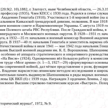
[20.9(2. 10).1882, г. Златоуст, ныне Челябинской области, — 26.3.
 профессор (1935). Член КПСС с 1930 года. Родился в семье служа
 Академию Генштаба (1910). Участвовал в 1-й мировой войне (на 
ачальником Кавказской гренадерской дивизии, полковник. В мае 19
ем военном совете и Наркомвоенморе Украины. С августа 1919 год
ения Полевого штаба РВС Республики. После Гражданской войны, в
нинградского и Московского военных округов. В 1928—1931 гг. н
га, в 1932—35 гг. начальник и военный комиссар Военной академи
руга. В 1937—40 гг. начальник Генштаба и заместитель наркома об
течественной войны в июле 1941 — мае 1942 года начальник Геншт
альник Высшей военной академии им. К. Е. Ворошилова. Шапошнико
особенно её аппарата стратегического и оперативного руководств
 «На Висле» (1924). Одновременно вёл большую работу в комиссии 
ом труде «Мозг армии» (т. 1—3, 1927—29) сформулировал основны
ва современной войной, дал чёткое представление о роли, функция
Владение марксистско-ленинским методом исследования и широкая
чительная память выдвинули Шапошникова в ряды видных военных 
члены ЦК ВКП (б) с 1939 года. Награжден 3 орденами Ленина, 2 о
рисвоено Высшим стрелково-тактическим курсам «Выстрел». Похор
торический журнал", 1972, № 9.