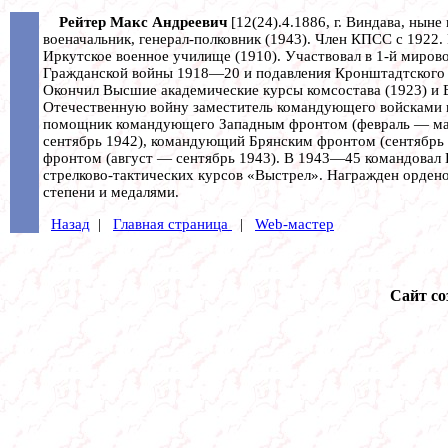
Рейтер Макс Андреевич
[12(24).4.1886, г. Виндава, ныне
военачальник, генерал-полковник (1943). Член КПСС с 1922.
Иркутское военное училище (1910). Участвовал в 1-й миров
Гражданской войны 1918—20 и подавления Кронштадтского м
Окончил Высшие академические курсы комсостава (1923) и 
Отечественную войну заместитель командующего войсками п
помощник командующего Западным фронтом (февраль — мар
сентябрь 1942), командующий Брянским фронтом (сентябрь
фронтом (август — сентябрь 1943). В 1943—45 командовал
стрелково-тактических курсов «Выстрел». Награжден орден
степени и медалями.
Назад
|
Главная страница
|
Web-мастер
Сайт со