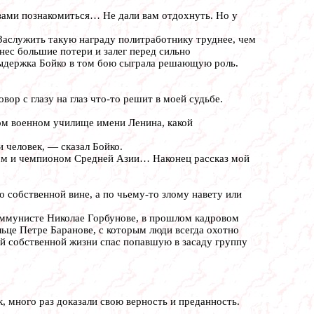
вами познакомиться… Не дали вам отдохнуть. Но у
Заслужить такую награду политработнику труднее, чем
онес большие потери и залег перед сильно
 выдержка Бойко в том бою сыграла решающую роль.
ор с глазу на глаз что-то решит в моей судьбе.
ком военном училище имени Ленина, какой
человек, — сказал Бойко.
отом и чемпионом Средней Азии… Наконец рассказ мой
 собственной вине, а по чьему-то злому навету или
коммунисте Николае Горбунове, в прошлом кадровом
ьце Петре Баранове, с которым люди всегда охотно
ой собственной жизни спас попавшую в засаду группу
к, много раз доказали свою верность и преданность.