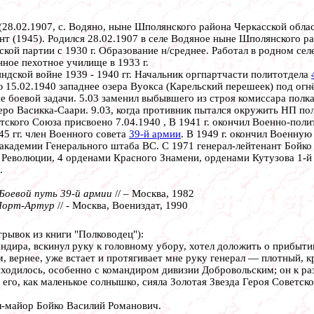
(28.02.1907, с. Водяно, ныне Шполянского района Черкасской облас
нт (1945). Родился 28.02.1907 в селе Водяное ныне Шполянского ра
кой партии с 1930 г. Образование н/среднее. Работал в родном сел
нное пехотное училище в 1933 г.
дской войне 1939 - 1940 гг. Начальник оргпартчасти политотдела
ю 15.02.1940 западнее озера Вуокса (Карельский перешеек) под о
 боевой задачи. 5.03 заменил выбывшего из строя комиссара полка,
ро Васикка-Саари. 9.03, когда противник пытался окружить НП полк
етского Союза присвоено 7.04.1940 , В 1941 г. окончил Военно-пол
45 гг. член Военного совета
39-й армии
. В 1949 г. окончил Военную
кадемии Генерального штаба ВС. С 1971 генерал-лейтенант Бойко 
Революции, 4 орденами Красного Знамени, орденами Кутузова 1-й и 
.
 Боевой путь 39-й армии
// – Москва, 1982
 Порт-Артур
// - Москва, Воениздат, 1990
трывок из книги "Полководец"):
ндира, вскинул руку к головному убору, хотел доложить о прибыти
ам, вернее, уже встает и протягивает мне руку генерал — плотный,
иходилось, особенно с командиром дивизии Добровольским; он к ра
 его, как маленькое солнышко, сияла Золотая Звезда Героя Советск
-майор Бойко Василий Романович.