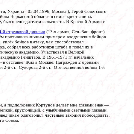
ти, Украина - 03.04.1996, Москва.), Герой Советского
йона Черкасской области в семье крестьянина.
е, был председателем сельсовета. В Красной Армии с
4-й стрелковой дивизии
(13-я армия, Сев.-Зап. фронт)
гнём противника личным примером воодушевил бойцов
 увлёк бойцов в атаку, чем способствовал
а, собрал всех работников штаба и повёл их в
итическую академию. Участвовал в Великой
 академию Генштаба. В 1961-1971 гг. начальник
- в отставке. Жил в Москве. Награжден 2 оренами
2-й ст., Суворова 2-й ст., Отечественной войны 1-й
и, а подполковник Кортунов делает мне глазами знак —
 крепкий, круглолицый, с улыбчивыми светлыми глазами.
зведчикам благоволил, частенько заходил побеседовать.
ого Союза.