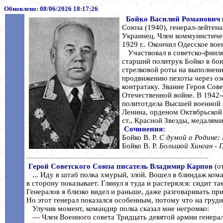
Обновлено:
08/06/2026 18:17:26
Бойко Василий Романович
Союза (1940), генерал-лейтена
Украинец. Член коммунистичес
1929 г.. Окончил Одесское вое
Участвовал в советско-финлян
старший политрук Бойко в бо
стрелковой роты на выполнение
продвижению пехоты через озе
контратаку. Звание Героя Сов
Отечественной войне. В 1942-
политотдела Высшей военной а
Ленина, орденом Октябрьской 
ст., Красной Звезды, медалями
Сочинения:
Бойко В. Р.
С думой о Родине:
Бойко В. Р.
Большой Хинган -
Герой Советского Союза писатель Владимир Карпов
(о
... Иду в штаб полка хмурый, злой. Вошел в блиндаж кома
в сторону показывает. Глянул я туда и растерялся: сидит т
Генералов я близко видел и раньше, даже разговаривать пр
Но этот генерал показался особенным, потому что на груди
Улучив момент, командир полка сказал мне негромко:
— Член Военного совета Тридцать девятой армии генерал