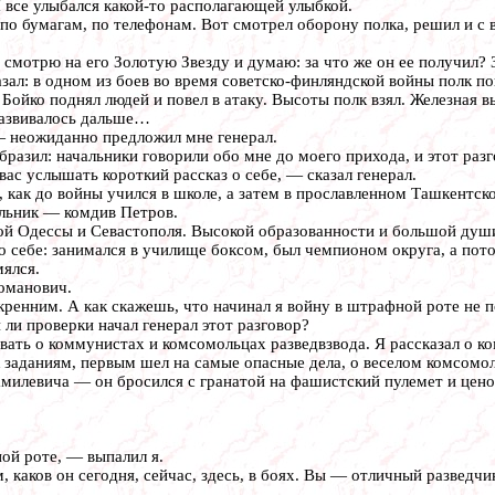
 все улыбался какой-то располагающей улыбкой.
 бумагам, по телефонам. Вот смотрел оборону полка, решил и с 
смотрю на его Золотую Звезду и думаю: за что же он ее получил? 
азал: в одном из боев во время советско-финляндской войны полк п
Бойко поднял людей и повел в атаку. Высоты полк взял. Железная
развивалось дальше…
 неожиданно предложил мне генерал.
азил: начальники говорили обо мне до моего прихода, и этот разгов
с услышать короткий рассказ о себе, — сказал генерал.
 как до войны учился в школе, а затем в прославленном Ташкентс
альник — комдив Петров.
Одессы и Севастополя. Высокой образованности и большой души 
 о себе: занимался в училище боксом, был чемпионом округа, а п
мялся.
оманович.
ренним. А как скажешь, что начинал я войну в штрафной роте не по
ли проверки начал генерал этот разговор?
вать о коммунистах и комсомольцах разведвзвода. Я рассказал о 
 заданиям, первым шел на самые опасные дела, о веселом комсомол
Камилевича — он бросился с гранатой на фашистский пулемет и цен
ой роте, — выпалил я.
 каков он сегодня, сейчас, здесь, в боях. Вы — отличный разведчи