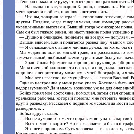
Генерал пожал мне руку, стал откровенно разглядывать. И
— Наслышан о вас, товарищ Карпов, наслышан… Но все по
меня времени в обрез, пришлось потревожить.
— Что вы, товарищ генерал! — торопливо отвечаю, а сам 
другим. Позднее, когда генерал уехал, наш командир расск
укрепленными высотами. Бывший тогда комиссаром полка, 
Сам он был тяжело ранен, но наступление полка успешно 
— Душно в блиндаже, пойдемте на воздух — погуляем, —
Вышли вдвоем. Как и полагается разведчику, я мигом сообр
— Я ознакомился с вашим личным делом, но хотел бы от ва
Мы медленно шли по мягкой траве, и я рассказывал о том,
замечательный, любимый всеми курсантами был у нас нач
— Знаю Ивана Ефимовича хорошо, он руководил обороной 
Меня очень обрадовали эти слова, и я продолжал рассказ
подошел к неприятному моменту в моей биографии, и я за
— Мне все известно, не смущайтесь, — сказал Василий Р
Однако настроение у меня резко упало. Хотелось быть иск
недоразумению? Да и мысль возникла: уж не для очередной 
Бойко понял мое состояние, помолчал, затем стал спраши
уральском рабочем, который помогал мне готовить людей к
идут в разведку. Рассказал о подвиге комсомольца Кости 
разведчиков…
Бойко вдруг сказал:
— Вы не думали о том, что пора вам вступать в партию?
— Вы это мне говорите? Но вы же знаете: я был в штрафн
— Это все в прошлом. Суть человека — в его делах, в том,
Командование вам доверяет.